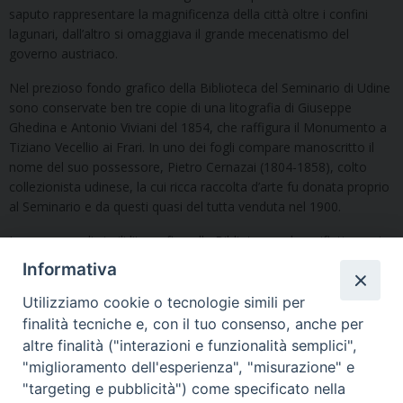
saputo rappresentare la magnificenza della città oltre i confini
lagunari, dall’altro si omaggiava il grande mecenatismo del
governo austriaco.
Nel prezioso fondo grafico della Biblioteca del Seminario di Udine
sono conservate ben tre copie di una litografia di Giuseppe
Ghedina e Antonio Viviani del 1854, che raffigura il Monumento a
Tiziano Vecellio ai Frari. In uno dei fogli compare manoscritto il
nome del suo possessore, Pietro Cernazai (1804-1858), colto
collezionista udinese, la cui ricca raccolta d’arte fu donata proprio
al Seminario e da questi quasi del tutta venduta nel 1900.
La presenza di simili litografie nella Biblioteca, a ben riflettere, ci
racconta dei legami tra Udine e una delle imprese più importanti
Informativa
dell’Ottocento veneziano.
Utilizziamo cookie o tecnologie simili per
Tutto ciò verrà narrato da Paolo Pastres e accompagnato dalla
finalità tecniche e, con il tuo consenso, anche per
possibilità di vedere le stampe originali e i libri antichi dedicati.
altre finalità ("interazioni e funzionalità semplici",
"miglioramento dell'esperienza", "misurazione" e
"targeting e pubblicità") come specificato nella