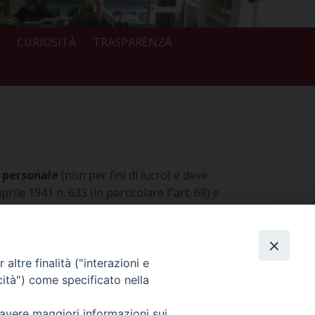
CURIOSITÀ
TRASPARENZA
o personale
(non per fini di lucro) e deve
rile 1941 n. 633 (in particolare l’’art. 68) e
(formato e stato di conservazione)
esponsabile di eventuali trasgressioni.
altre finalità ("interazioni e
cità") come specificato nella
 avere maggiori informazioni sui