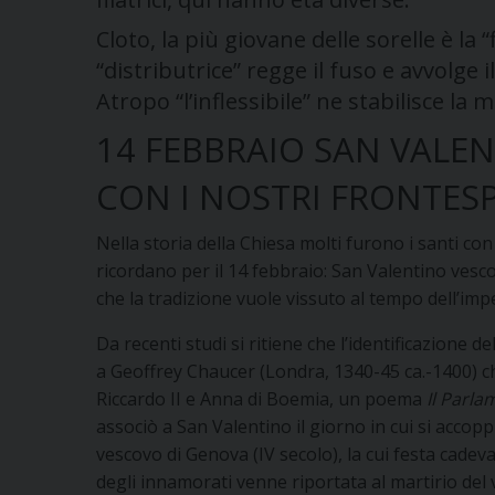
Cloto, la più giovane delle sorelle è la “f
“distributrice” regge il fuso e avvolge i
Atropo “l’inflessibile” ne stabilisce la m
14 FEBBRAIO SAN VALE
CON I NOSTRI FRONTESP
Nella storia della Chiesa molti furono i santi con
ricordano per il 14 febbraio: San Valentino vesc
che la tradizione vuole vissuto al tempo dell’imp
Da recenti studi si ritiene che l’identificazione d
a Geoffrey Chaucer (Londra, 1340-45 ca.-1400) ch
Riccardo II e Anna di Boemia, un poema
Il Parla
associò a San Valentino il giorno in cui si accoppi
vescovo di Genova (IV secolo), la cui festa cadev
degli innamorati venne riportata al martirio del