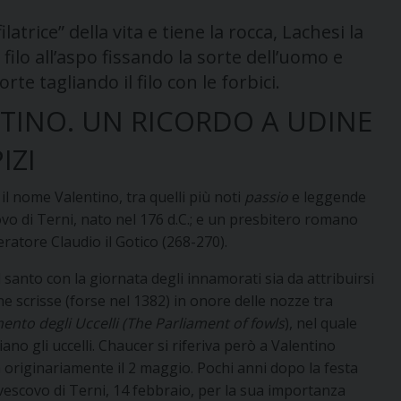
ilatrice” della vita e tiene la rocca, Lachesi la
l filo all’aspo fissando la sorte dell’uomo e
orte tagliando il filo con le forbici.
NTINO. UN RICORDO A UDINE
IZI
 il nome Valentino, tra quelli più noti
passio
e leggende
ovo di Terni, nato nel 176 d.C.; e un presbitero romano
eratore Claudio il Gotico (268-270).
el santo con la giornata degli innamorati sia da attribuirsi
e scrisse (forse nel 1382) in onore delle nozze tra
mento degli Uccelli (The Parliament of fowls
), nel quale
ano gli uccelli. Chaucer si riferiva però a Valentino
a originariamente il 2 maggio. Pochi anni dopo la festa
 vescovo di Terni, 14 febbraio, per la sua importanza