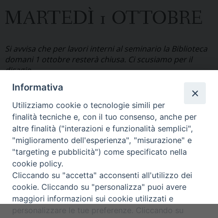
MARTEDÌ 1 OTTOBRE
Si avvisa che per lavori interni al seminario la Biblioteca
domani 1 ottobre resterà chiusa. Ci scusiamo per il
disagio.
Informativa
Utilizziamo cookie o tecnologie simili per
finalità tecniche e, con il tuo consenso, anche per
altre finalità ("interazioni e funzionalità semplici",
"miglioramento dell'esperienza", "misurazione" e
"targeting e pubblicità") come specificato nella
cookie policy.
Cliccando su "accetta" acconsenti all'utilizzo dei
cookie. Cliccando su "personalizza" puoi avere
maggiori informazioni sui cookie utilizzati e
Copyright © Arcidiocesi di Udine
personalizzare le tue preferenze. Cliccando su
2017